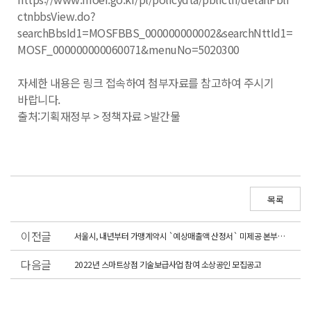
ctnbbsView.do?
searchBbsId1=MOSFBBS_000000000002&searchNttId1=
MOSF_000000000060071&menuNo=5020300
자세한 내용은 링크 접속하여 첨부자료를 참고하여 주시기
바랍니다.
출처:기획재정부 > 정책자료 >발간물
목록
이전글
서울시, 내년부터 가맹계약시 `예상매출액 산정서` 미제공 본부에 1천만원 이하 과태료
다음글
2022년 스마트상점 기술보급사업 참여 소상공인 모집공고